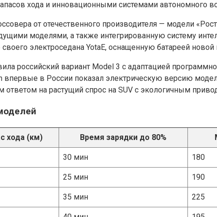
 запасов хода и инновационными системами автономного в
оссовера от отечественного производителя — модели «Рост
дущими моделями, а также интегрированную систему интел
своего электроседана YotaE, оснащенную батареей новой г
ила российский вариант Model 3 с адаптацией программно
впервые в России показал электрическую версию модели 
 ответом на растущий спрос на SUV с экологичным приво
 моделей
с хода (км)
Время зарядки до 80%
30 мин
180
25 мин
190
35 мин
225
40 мин
195