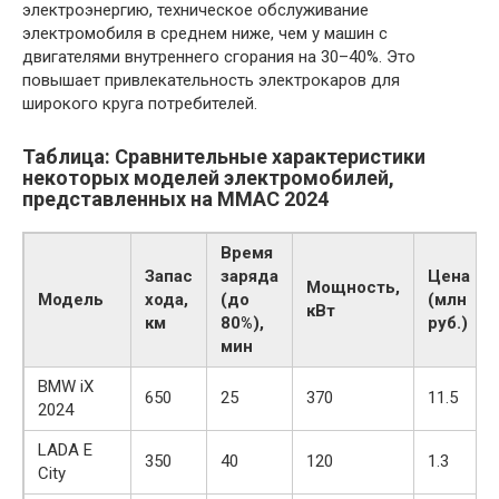
электроэнергию, техническое обслуживание
электромобиля в среднем ниже, чем у машин с
двигателями внутреннего сгорания на 30–40%. Это
повышает привлекательность электрокаров для
широкого круга потребителей.
Таблица: Сравнительные характеристики
некоторых моделей электромобилей,
представленных на ММАС 2024
Время
Запас
заряда
Цена
Мощность,
Модель
хода,
(до
(млн
кВт
км
80%),
руб.)
мин
BMW iX
650
25
370
11.5
2024
LADA E
350
40
120
1.3
City