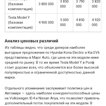
3 850
3 790
3 820
(базовая
3 800 000
000
000
000
комплектация)
Tesla Model Y
5 000
4 850
4 920
(базовая
4 900 000
000
000
000
комплектация)
Анализ ценовых различий
Из таблицы видно, что среди дилеров наиболее
выгодные предложения по Hyundai Kona Electric и Kia EV6
представлены в Major Auto, где цена на эти модели ниже
средней по рынку. В то же время Tesla Model Y в Ролф
стоит дороже всех, что объясняется все более высокой
популярностью и ограниченной доступностью данной
марки.
Отдельного упоминания заслуживает политика цен в
Автомире — здесь наиболее конкурентоспособные цены
на Volkswagen ID.4 и Nissan Ariya, что позволяет привлечь
дополнительный поток покупателей на эти модели. В