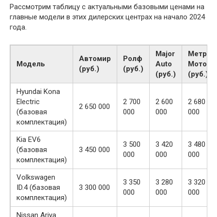
Рассмотрим таблицу с актуальными базовыми ценами на
главные модели в этих дилерских центрах на начало 2024
года.
Major
Метро
Автомир
Ролф
Модель
Auto
Моторс
(руб.)
(руб.)
(руб.)
(руб.)
Hyundai Kona
Electric
2 700
2 600
2 680
2 650 000
(базовая
000
000
000
комплектация)
Kia EV6
3 500
3 420
3 480
(базовая
3 450 000
000
000
000
комплектация)
Volkswagen
3 350
3 280
3 320
ID.4 (базовая
3 300 000
000
000
000
комплектация)
Nissan Ariya