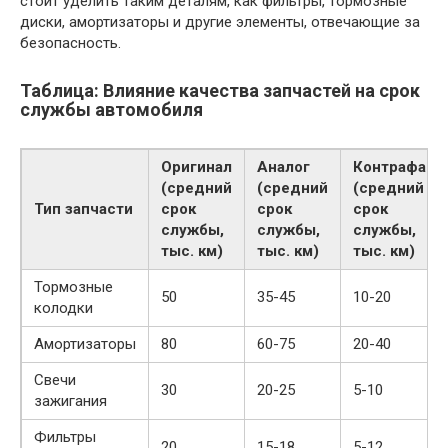
стоит уделить таким деталям, как фильтры, тормозные
диски, амортизаторы и другие элементы, отвечающие за
безопасность.
Таблица: Влияние качества запчастей на срок
службы автомобиля
Оригинал
Аналог
Контрафакт
(средний
(средний
(средний
Тип запчасти
срок
срок
срок
службы,
службы,
службы,
тыс. км)
тыс. км)
тыс. км)
Тормозные
50
35-45
10-20
колодки
Амортизаторы
80
60-75
20-40
Свечи
30
20-25
5-10
зажигания
Фильтры
20
15-18
5-12