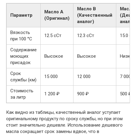
Масло B
Масло
Масло A
Параметр
(Качественный
(Деше
(Оригинал)
аналог)
аналог
Вязкость
12.5 сСт
12.3 сСт
15.0 сС
при 100 °C
Содержание
моющих
Высокое
Высокое
Низкое
присадок
Срок
15 000
12 000
7 000
службы (км)
Стоимость
1 200 ₽
900 ₽
500 ₽
за литр
Как видно из таблицы, качественный аналог уступает
оригинальному продукту по сроку службы, но при этом
стоит значительно дешевле. Использование дешевого
масла сокращает срок замены вдвое, что в